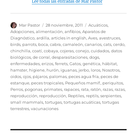
Lee todas las entradas de Mar Pastor
Autor
Publicado
Categorías
Mar Pastor
28 noviembre, 2011
Acuáticos
,
el
Adopciones
,
alimentación
,
anfibios
,
Aparatos de
Diagnóstico
,
ardilla
,
articles in english
,
Aves
,
avestruces
,
birds, parrots
,
boca
,
cabra
,
camaleón
,
canarios
,
cats
,
cerdo
,
chinchilla
,
coatí
,
cobaya
,
cojeras
,
conejo
,
cuidados
,
datos
biológicos
,
de corral
,
desparasitaciones
,
dogs
,
enfermedades
,
erizos
,
ferrets
,
Gatos
,
genética
,
hábitat
,
hamster
,
higiene
,
hurón
,
iguanas
,
jerbo
,
loros
,
Nosotros
,
oidos
,
ojos
,
pájaros
,
palomas
,
peces agua fría
,
peces de
estanque
,
peces tropicales
,
Pequeños mamíf.
,
periquitos
,
Perros
,
pogonas
,
primates
,
rapaces
,
rata
,
ratón
,
razas
,
razas
,
reproducción
,
reproducción
,
Reptiles
,
reptils
,
serpientes
,
small mammals
,
tortugas
,
tortugas acuáticas
,
tortugas
terrestres
,
vacunaciones
Navegación