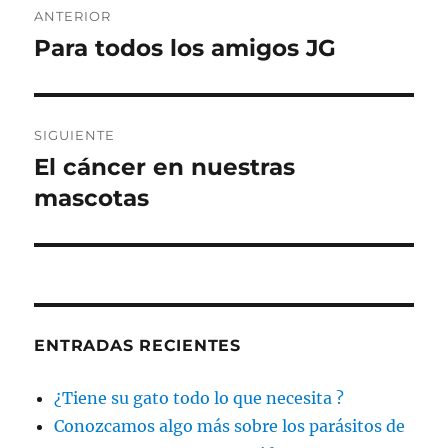
ANTERIOR
de
Para todos los amigos JG
Entrada
anterior:
entradas
SIGUIENTE
El cáncer en nuestras
Entrada
siguiente:
mascotas
ENTRADAS RECIENTES
¿Tiene su gato todo lo que necesita ?
Conozcamos algo más sobre los parásitos de