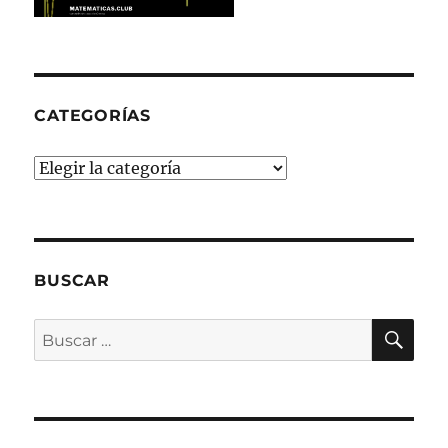
CATEGORÍAS
Categorías
BUSCAR
BU
Buscar
por: