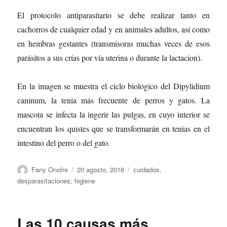
El protocolo antiparasitario se debe realizar tanto en
cachorros de cualquier edad y en animales adultos, así como
en hembras gestantes (transmisoras muchas veces de esos
parásitos a sus crías por vía uterina o durante la lactacion).
En la imagen se muestra el ciclo biológico del Dipylidium
caninum, la tenia más frecuente de perros y gatos. La
mascota se infecta la ingerir las pulgas, en cuyo interior se
encuentran los quistes que se transformarán en tenias en el
intestino del perro o del gato.
Autor
Publicado
Categorías
Fany Onofre
20 agosto, 2016
cuidados
,
el
desparasitaciones
,
higiene
Las 10 causas más