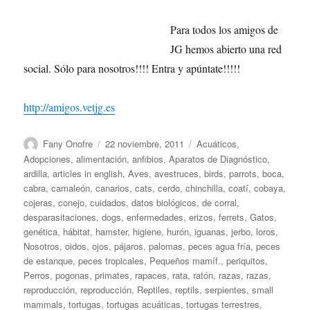
Para todos los amigos de
JG hemos abierto una red
social. Sólo para nosotros!!!! Entra y apúntate!!!!!
http://amigos.vetjg.es
Autor
Publicado
Categorías
Fany Onofre
22 noviembre, 2011
Acuáticos
,
el
Adopciones
,
alimentación
,
anfibios
,
Aparatos de Diagnóstico
,
ardilla
,
articles in english
,
Aves
,
avestruces
,
birds, parrots
,
boca
,
cabra
,
camaleón
,
canarios
,
cats
,
cerdo
,
chinchilla
,
coatí
,
cobaya
,
cojeras
,
conejo
,
cuidados
,
datos biológicos
,
de corral
,
desparasitaciones
,
dogs
,
enfermedades
,
erizos
,
ferrets
,
Gatos
,
genética
,
hábitat
,
hamster
,
higiene
,
hurón
,
iguanas
,
jerbo
,
loros
,
Nosotros
,
oidos
,
ojos
,
pájaros
,
palomas
,
peces agua fría
,
peces
de estanque
,
peces tropicales
,
Pequeños mamíf.
,
periquitos
,
Perros
,
pogonas
,
primates
,
rapaces
,
rata
,
ratón
,
razas
,
razas
,
reproducción
,
reproducción
,
Reptiles
,
reptils
,
serpientes
,
small
mammals
,
tortugas
,
tortugas acuáticas
,
tortugas terrestres
,