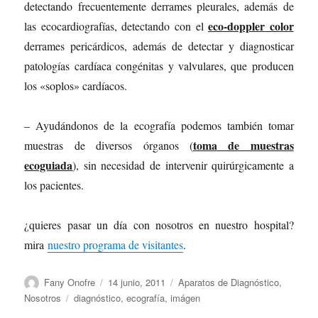
detectando frecuentemente derrames pleurales, además de
eco-doppler color
las ecocardiografías, detectando con el
derrames pericárdicos, además de detectar y diagnosticar
patologías cardíaca congénitas y valvulares, que producen
los «soplos» cardíacos.
– Ayudándonos de la ecografía podemos también tomar
toma
de muestras
muestras de diversos órganos (
ecoguiada
), sin necesidad de intervenir quirúrgicamente a
los pacientes.
¿quieres pasar un día con nosotros en nuestro hospital?
mira
nuestro programa de visitantes
.
Autor
Publicado
Categorías
Fany Onofre
14 junio, 2011
Aparatos de Diagnóstico
,
el
Etiquetas
Nosotros
diagnóstico
,
ecografía
,
imágen