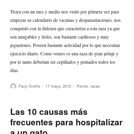
Troya con un mes y medio nos visitó por primera vez para
empezar su calendario de vacunas y desparasitaciones, nos
conquistó con la dulzura que caracteriza a esta raza ya que
son amigables y fieles, son bastante cariñosos y muy
juguetones. Poseen bastante actividad por lo que necesitan
ejercicio diario. Como vemos es una raza de gran pelaje y
por lo tanto deberían ser cepillados y peinados todos los
días.
Autor
Publicado
Categorías
Fany Onofre
17 mayo, 2012
Perros
,
razas
el
Las 10 causas más
frecuentes para hospitalizar
a un gato