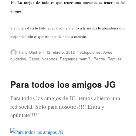
10. Lo mejor de todo es que tener una mascota es tener un fiel
amigo.
Siempre está a tu lado, preparado y atento a ti, nunca te abandona y lo
mejor de todo es que no te pide nada a cambio.
Autor
Publicado
Categorías
Fany Onofre
12 febrero, 2012
Adopciones
,
Aves
,
el
cuidados
,
Gatos
,
Nosotros
,
Pequeños mamíf.
,
Perros
,
Reptiles
Para todos los amigos JG
Para todos los amigos de JG hemos abierto una
red social. Sólo para nosotros!!!! Entra y
apúntate!!!!!