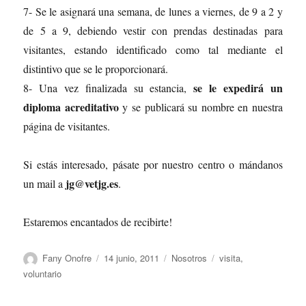
7- Se le asignará una semana, de lunes a viernes, de 9 a 2 y
de 5 a 9, debiendo vestir con prendas destinadas para
visitantes, estando identificado como tal mediante el
distintivo que se le proporcionará.
se le expedirá un
8- Una vez finalizada su estancia,
diploma acreditativo
y se publicará su nombre en nuestra
página de visitantes.
Si estás interesado, pásate por nuestro centro o mándanos
jg@vetjg.es
un mail a
.
Estaremos encantados de recibirte!
Autor
Publicado
Categorías
Etiquetas
Fany Onofre
14 junio, 2011
Nosotros
visita
,
el
voluntario