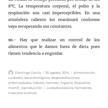
8ºC. La temperatura corporal, el pulso y la
respiración son casi imperceptibles. En una
atmósfera caliente los reanimará conforme
vaya recuperando sus constantes.
10.-
Hay que realizar un control de los
alimentos que le damos fuera de dieta pues
tienen tendencia a engordar.
Autor
Publicado
Categorías
Domingo García
30 agosto, 2014
alimentación
,
el
cuidados
,
datos biológicos
,
desparasitaciones
,
enfermedades
,
hábitat
,
hamster
,
higiene
,
Pequeños
Etiquetas
mamíf.
,
reproducción
cuidados básicos
,
hámsteres
,
mascotas exóticas