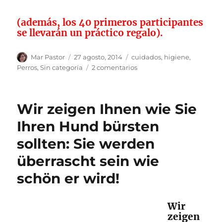
(además, los 40 primeros participantes
se llevarán un práctico regalo).
Autor
Publicado
Categorías
Mar Pastor
27 agosto, 2014
cuidados
,
higiene
,
el
en
Perros
,
Sin categoría
2 comentarios
Te
enseñamos
a
Wir zeigen Ihnen wie Sie
cepillar
a
Ihren Hund bürsten
tu
sollten: Sie werden
perro:
te
überrascht sein wie
sorprenderás
de
schön er wird!
lo
guapo
que
Wir
queda.
zeigen