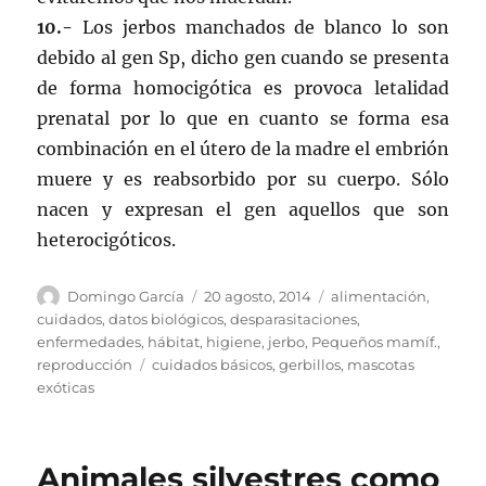
10.-
Los jerbos manchados de blanco lo son
debido al gen Sp, dicho gen cuando se presenta
de forma homocigótica es provoca letalidad
prenatal por lo que en cuanto se forma esa
combinación en el útero de la madre el embrión
muere y es reabsorbido por su cuerpo. Sólo
nacen y expresan el gen aquellos que son
heterocigóticos.
Autor
Publicado
Categorías
Domingo García
20 agosto, 2014
alimentación
,
el
cuidados
,
datos biológicos
,
desparasitaciones
,
enfermedades
,
hábitat
,
higiene
,
jerbo
,
Pequeños mamíf.
,
Etiquetas
reproducción
cuidados básicos
,
gerbillos
,
mascotas
exóticas
Animales silvestres como