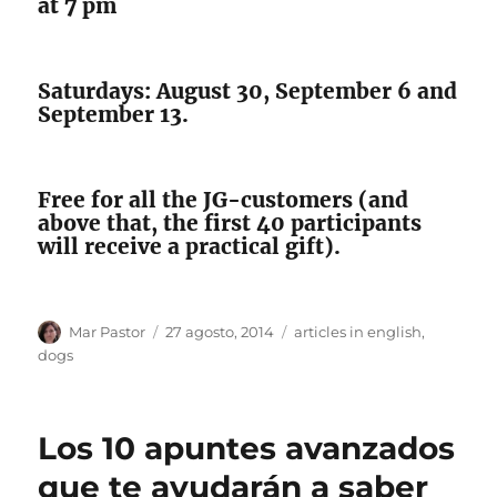
at 7 pm
Saturdays: August 30, September 6 and
September 13.
Free for all the JG-customers (and
above that, the first 40 participants
will receive a practical gift).
Autor
Publicado
Categorías
Mar Pastor
27 agosto, 2014
articles in english
,
el
dogs
Los 10 apuntes avanzados
que te ayudarán a saber