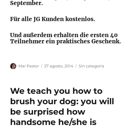
September.
Für alle JG Kunden kostenlos.
Und außerdem erhalten die ersten 40
Teilnehmer ein praktisches Geschenk.​
Autor
Publicado
Categorías
Mar Pastor
27 agosto, 2014
Sin categoría
el
We teach you how to
brush your dog: you will
be surprised how
handsome he/she is