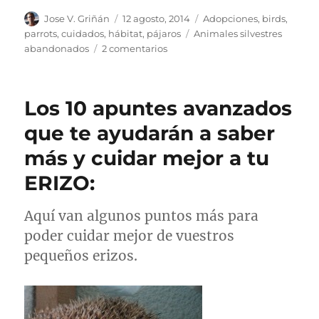
Autor
Publicado
Categorías
Jose V. Griñán
12 agosto, 2014
Adopciones
,
birds,
el
Etiquetas
parrots
,
cuidados
,
hábitat
,
pájaros
Animales silvestres
en
abandonados
2 comentarios
Animales
silvestres
como
Los 10 apuntes avanzados
mascotas
que te ayudarán a saber
más y cuidar mejor a tu
ERIZO:
Aquí van algunos puntos más para
poder cuidar mejor de vuestros
pequeños erizos.